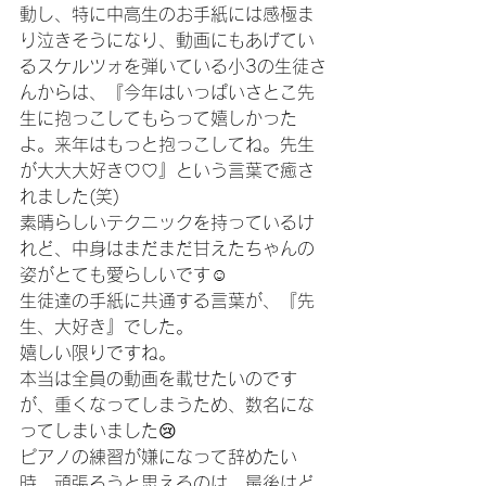
動し、特に中高生のお手紙には感極ま
り泣きそうになり、動画にもあげてい
るスケルツォを弾いている小3の生徒さ
んからは、『今年はいっぱいさとこ先
生に抱っこしてもらって嬉しかった
よ。来年はもっと抱っこしてね。先生
が大大大好き♡♡』という言葉で癒さ
れました(笑)
素晴らしいテクニックを持っているけ
れど、中身はまだまだ甘えたちゃんの
姿がとても愛らしいです☺️
生徒達の手紙に共通する言葉が、『先
生、大好き』でした。
嬉しい限りですね。
本当は全員の動画を載せたいのです
が、重くなってしまうため、数名にな
ってしまいました😢
ピアノの練習が嫌になって辞めたい
時、頑張ろうと思えるのは、最後はど