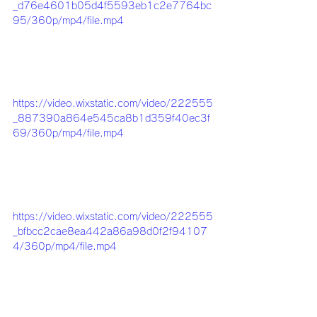
_d76e4601b05d4f5593eb1c2e7764bc
95/360p/mp4/file.mp4
https://video.wixstatic.com/video/222555
_887390a864e545ca8b1d359f40ec3f
69/360p/mp4/file.mp4
https://video.wixstatic.com/video/222555
_bfbcc2cae8ea442a86a98d0f2f94107
4/360p/mp4/file.mp4