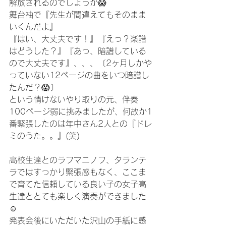
解放されるのでしょうか😱
舞台袖で『先生が間違えてもそのまま
いくんだよ』
『はい、大丈夫です！』『えっ？楽譜
はどうした？』『あっ、暗譜している
ので大丈夫です』、、、〔2ヶ月しかや
っていない12ページの曲をいつ暗譜し
たんだ？😱〕
という情けないやり取りの元、伴奏
100ページ弱に挑みましたが、何故か1
番緊張したのは年中さん2人との『ドレ
ミのうた。。』(笑)
高校生達とのラフマニノフ、タランテ
ラではすっかり緊張感もなく、ここま
で育てた信頼している良い子の女子高
生達ととても楽しく演奏ができました
☺️
発表会後にいただいた沢山の手紙に感