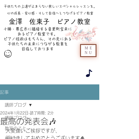
​子供たちの上達が止まらない楽しいスペシャルレッスンを。
心の成長・安心感・そして自信へとつなげるピアノ教室
​
金澤 佐東子 ピアノ教室
十勝・帯広市に隣接する音更町宝来に
あるピアノ教室です。
ピアノ技術はもちろん、その先にある
子供たちの未来につながる教育を
ME
目指しております
NU
記事
講師ブログ
2024年1月22日
読了時間: 2分
講師ブログ
最高の発表会🎶
教室のこと
大変遅いご挨拶ですが、
明けましておめでとうございます🎍