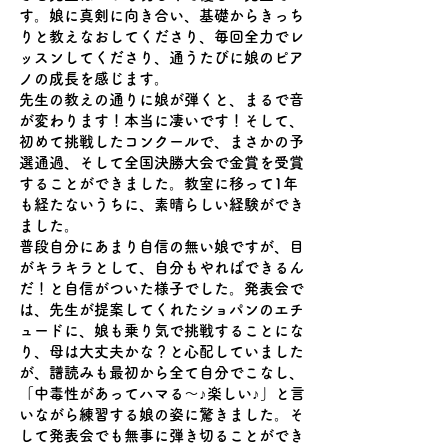
す。
娘に真剣に向き合い、基礎からきっち
りと教えなおしてくださり、毎回全力でレ
ッスンしてくださり、通うたびに娘のピア
ノの成長を感じます。
先生の教えの通りに娘が弾くと、まるで音
が変わります！本当に凄いです！そして、
初めて挑戦したコンクールで、まさかの予
選通過、そして全国決勝大会で金賞を受賞
することができました。教室に移って1年
も経たないうちに、素晴らしい経験ができ
ました。
普段自分にあまり自信の無い娘ですが、目
がキラキラとして、自分もやればできるん
だ！と自信がついた様子でした。発表会で
は、先生が提案してくれたショパンのエチ
ュードに、娘も乗り気で挑戦することにな
り、母は大丈夫かな？と心配していました
が、譜読みも最初から全て自分でこなし、
「中毒性があってハマる〜♪楽しい♪」と言
いながら練習する娘の姿に驚きました。
そ
して発表会でも無事に弾き切ることができ