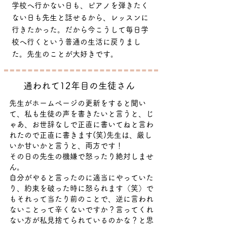
​学校へ行かない日も、ピアノを弾きたく
ない日も先生と話せるから、レッスンに
行きたかった。だから今こうして毎日学
校へ行くという普通の生活に戻りまし
た。先生のことが大好きです。
​通われて12年目の生徒さん
先生がホームページの更新をすると聞い
て、
私も生徒の声を書きたいと言うと、じ
ゃあ、お世辞なしで正直に書いてねと言わ
れたので正直に書きます(笑)
先生は、厳し
いか甘いかと言うと、両方です！
その日の先生の機嫌で怒ったり絶対しませ
ん。
自分がやると言ったのに適当にやっていた
り、約束を破った時に怒られます（笑）
で
もそれって当たり前のことで、逆に言われ
ないことって辛くないですか？言ってくれ
ない方が私見捨てられているのかな？と思