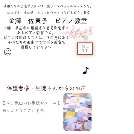
​子供たちの上達が止まらない楽しいスペシャルレッスンを。
心の成長・安心感・そして自信へとつなげるピアノ教室
​
金澤 佐東子 ピアノ教室
十勝・帯広市に隣接する音更町宝来に
あるピアノ教室です。
ピアノ技術はもちろん、その先にある
子供たちの未来につながる教育を
ME
目指しております
NU
保護者様・生徒さんからのお声
日々、沢山のお手紙やメールを
ありがとうございます。