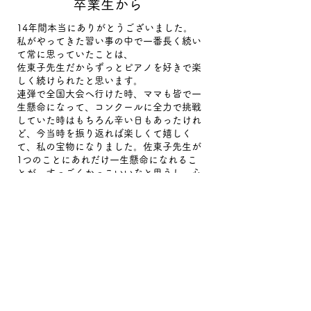
​卒業生から
14年間本当にありがとうございました。
私がやってきた習い事の中で一番長く続い
て常に思っていたことは、
佐東子先生だからずっとピアノを好きで楽
しく続けられたと思います。
連弾で全国大会へ行けた時、ママも皆で一
生懸命になって、コンクールに全力で挑戦
していた時はもちろん辛い日もあったけれ
ど、今当時を振り返れば楽しくて嬉しく
て、私の宝物になりました。佐東子先生が
1つのことにあれだけ一生懸命になれるこ
とが、すっごくかっこいいなと思うし、心
から尊敬しています。
高校受験の時は、友達関係も上手くいって
いなくて、勉強する気になれなくて、ママ
とパパと学校の先生、塾の先生にも色々言
われ、自分でも思っていることはあっても
なかなか言い返せなかった時、佐東子先生
だけは、「私の気持ちお見通しなの？？」
ってくらい気持ちをわかってくれて、遠回
しにママにさりげなく私の代わりに伝えて