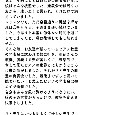
覚え、年齢にしては難しめの曲も弾ける…
娘はそんな状態でした。発表会では周りの
方から、凄いね！と言われ、それだけで満
足していました。
レッスンでも、ただ楽譜通りに鍵盤を押せ
れば◯をもらえ、そのまま通い続けていま
した。今思うと本当に勿体ない時間を過ご
してしまったと、
母は後悔してもし切れま
せん。
そんな時、お友達が習っているピアノ教室
の発表会に誘われて観に行き、生徒さんの
演奏、演奏する姿が美しくて、音楽的で、
今まで居たピアノの世界とはちがうところ
に来た気がしました。それがさと先生の教
室の発表会でした。最後までずっと聴いて
観ていたい！と思えたピアノの発表会は初
めてで衝撃でした。
自分もあんな風に弾けるようになりたい。
娘のその言葉がきっかけで、教室を変える
決意をしました。
さと先生はいつも明るくて優しい先生で